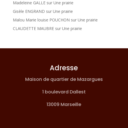
Madeleine GALLE
sur
Une prairie
Gisèle ENGRAND
sur
Une prairie
Malou Marie louise POUCHON
sur
Une prairie
CLAUDETTE MAUBRE
sur
Une prairie
Adresse
Maison de quartier de Mazargues
1 boulevard Dallest
13009 Marseille