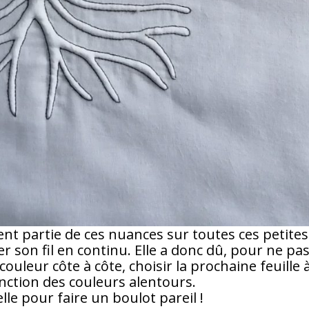
ent partie de ces nuances sur toutes ces petites
ller son fil en continu. Elle a donc dû, pour ne pa
uleur côte à côte, choisir la prochaine feuille 
nction des couleurs alentours.
’elle pour faire un boulot pareil !