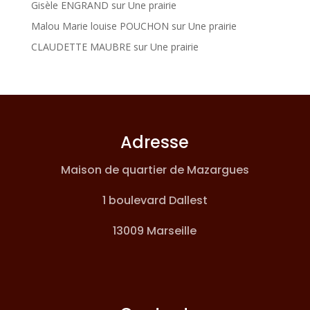
Gisèle ENGRAND
sur
Une prairie
Malou Marie louise POUCHON
sur
Une prairie
CLAUDETTE MAUBRE
sur
Une prairie
Adresse
Maison de quartier de Mazargues
1 boulevard Dallest
13009 Marseille